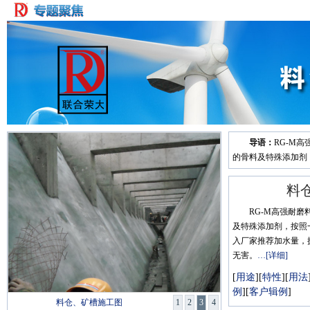
导语：
RG-M
的骨料及特殊添加剂
料
RG-M高强耐
及特殊添加剂，按照
入厂家推荐加水量，
无害。
…[详细]
[
用途
][
特性
][
用法
例
][
客户辑例
]
料仓、矿槽施工图
1
2
3
4