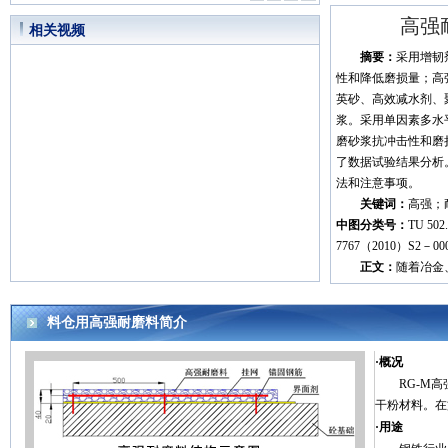
高强
相关视频
摘要：
采用增韧
性和降低磨损量；高
英砂、高效减水剂、
浆。采用单因素多水
磨砂浆抗冲击性和磨
了数据试验结果分析
法和注意事项。
关键词
：
高强；
中图分类号：
TU 502
7767（2010）S2－00
正文：
随着冶金
料仓用高强耐磨料简介
·概况
RG-M
干粉材料。在
·用途