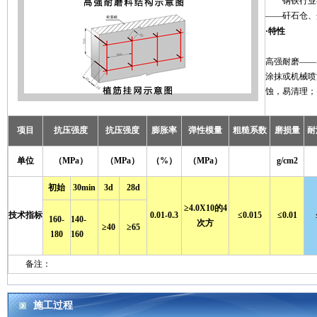
钢铁行业
——矸石仓、
·特性
高强耐磨——
涂抹或机械喷
蚀，易清理；
项目
抗压强度
抗压强度
膨胀率
弹性模量
粗糙系数
磨损量
耐
单位
（MPa）
（MPa）
（%）
（MPa）
g/cm2
初始
30min
3d
28d
≥4.0X10的4
技术指标
0.01-0.3
≤0.015
≤0.01
160-
140-
次方
≥40
≥65
180
160
备注：
施工过程